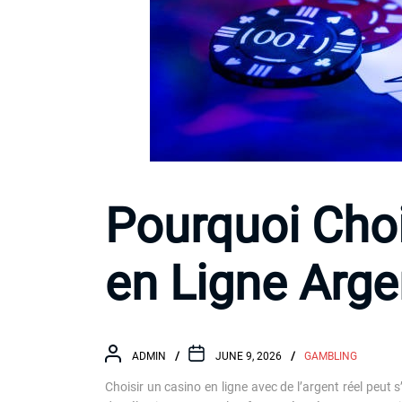
Pourquoi Choi
en Ligne Arge
ADMIN
JUNE 9, 2026
GAMBLING
Choisir un casino en ligne avec de l’argent réel peut 