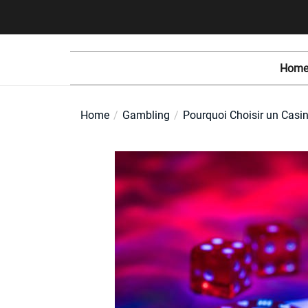
Skip
to
the
content
Home
Home
Gambling
Pourquoi Choisir un Casin