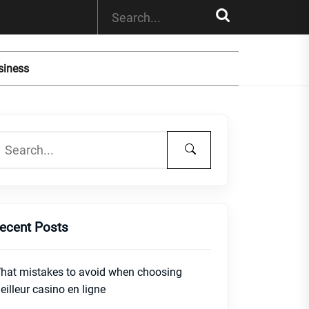
siness
ecent Posts
hat mistakes to avoid when choosing
eilleur casino en ligne