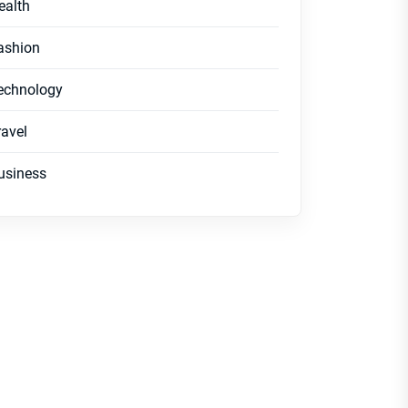
ealth
ashion
echnology
ravel
usiness