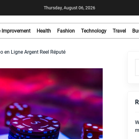
Thursday, August 06, 2026
 Improvement
Health
Fashion
Technology
Travel
Bu
o en Ligne Argent Reel Réputé
R
W
m