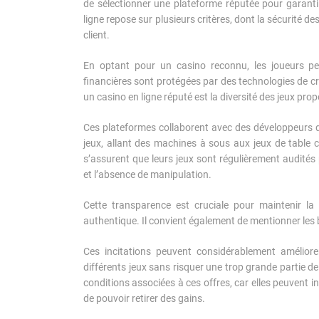
de sélectionner une plateforme réputée pour garantir 
ligne repose sur plusieurs critères, dont la sécurité de
client.
En optant pour un casino reconnu, les joueurs pe
financières sont protégées par des technologies de 
un casino en ligne réputé est la diversité des jeux pro
Ces plateformes collaborent avec des développeurs de
jeux, allant des machines à sous aux jeux de table co
s’assurent que leurs jeux sont régulièrement audités
et l’absence de manipulation.
Cette transparence est cruciale pour maintenir la 
authentique. Il convient également de mentionner les 
Ces incitations peuvent considérablement améliore
différents jeux sans risquer une trop grande partie de l
conditions associées à ces offres, car elles peuvent i
de pouvoir retirer des gains.