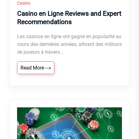
Casino
Casino en Ligne Reviews and Expert
Recommendations
Les casinos en ligne ont gagné en popularité au
cours des dernières années, attirant des millions
de joueurs à travers...
Read More