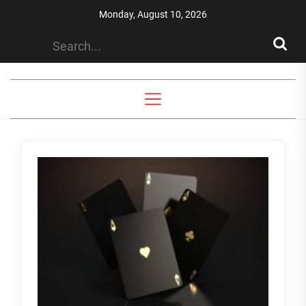
Skip
Monday, August 10, 2026
to
the
content