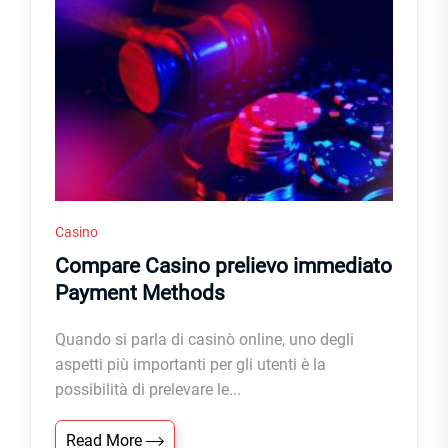
Casino
Compare Casino prelievo immediato
Payment Methods
Quando si parla di casinò online, uno degli
aspetti più importanti per gli utenti è la
possibilità di prelevare le...
Read More