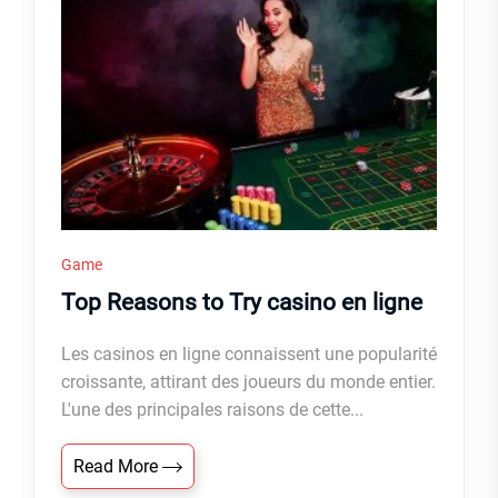
Game
Top Reasons to Try casino en ligne
Les casinos en ligne connaissent une popularité
croissante, attirant des joueurs du monde entier.
L'une des principales raisons de cette...
Read More