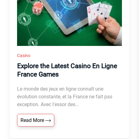
Casino
Explore the Latest Casino En Ligne
France Games
Le monde des jeux en ligne connaît une
évolution constante, et la France ne fait pas
exception. Avec l'essor des...
Read More