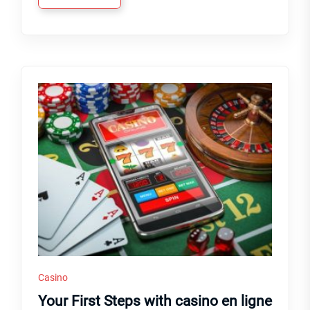
Casino
Your First Steps with casino en ligne