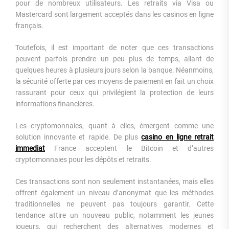
pour de nombreux utilisateurs. Les retraits via Visa ou
Mastercard sont largement acceptés dans les casinos en ligne
français.
Toutefois, il est important de noter que ces transactions
peuvent parfois prendre un peu plus de temps, allant de
quelques heures à plusieurs jours selon la banque. Néanmoins,
la sécurité offerte par ces moyens de paiement en fait un choix
rassurant pour ceux qui privilégient la protection de leurs
informations financières.
Les cryptomonnaies, quant à elles, émergent comme une
solution innovante et rapide. De plus
casino en ligne retrait
immediat
France acceptent le Bitcoin et d’autres
cryptomonnaies pour les dépôts et retraits.
Ces transactions sont non seulement instantanées, mais elles
offrent également un niveau d’anonymat que les méthodes
traditionnelles ne peuvent pas toujours garantir. Cette
tendance attire un nouveau public, notamment les jeunes
joueurs, qui recherchent des alternatives modernes et