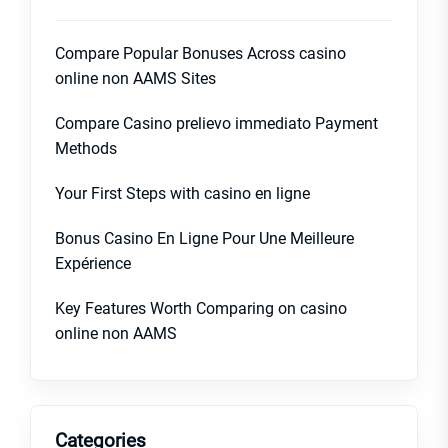
Compare Popular Bonuses Across casino
online non AAMS Sites
Compare Casino prelievo immediato Payment
Methods
Your First Steps with casino en ligne
Bonus Casino En Ligne Pour Une Meilleure
Expérience
Key Features Worth Comparing on casino
online non AAMS
Categories