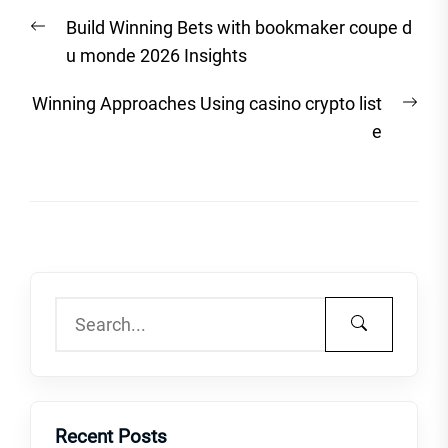
Post
Previous
Build Winning Bets with bookmaker coupe d
navigation
post:
u monde 2026 Insights
Nex
Winning Approaches Using casino crypto list
post
e
Recent Posts