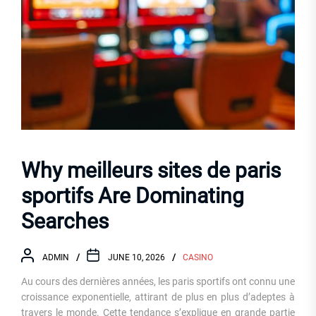
Why meilleurs sites de paris
sportifs Are Dominating
Searches
ADMIN
JUNE 10, 2026
CASINO
Au cours des dernières années, les paris sportifs ont connu une
croissance exponentielle, attirant de plus en plus d’adeptes à
travers le monde. Cette tendance s’explique en grande partie