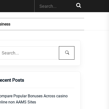
siness
ecent Posts
ompare Popular Bonuses Across casino
nline non AAMS Sites