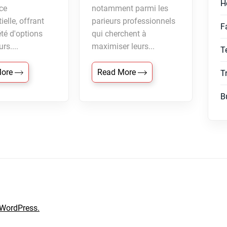
H
ce
notamment parmi les
elle, offrant
parieurs professionnels
F
été d'options
qui cherchent à
rs....
maximiser leurs...
T
More
Read More
T
B
WordPress.