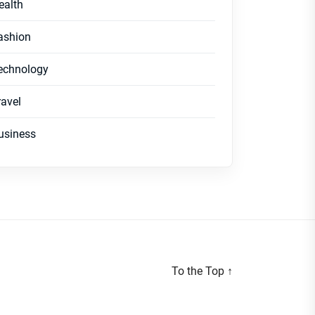
ealth
ashion
echnology
ravel
usiness
To the Top
↑