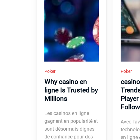
Poker
Poker
Why casino en
casino
ligne Is Trusted by
Trends
Millions
Player
Follow
Les casinos en ligne
gagnent en popularité et
Avec l'a
sont désormais dignes
technolo
de confiance pour des
en ligne