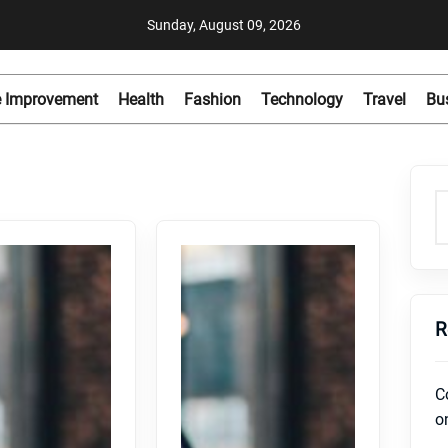
Sunday, August 09, 2026
 Improvement
Health
Fashion
Technology
Travel
Bu
R
C
o