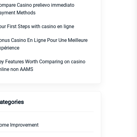
ompare Casino prelievo immediato
ayment Methods
our First Steps with casino en ligne
onus Casino En Ligne Pour Une Meilleure
xpérience
ey Features Worth Comparing on casino
nline non AAMS
ategories
ome Improvement