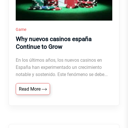
Game
Why nuevos casinos españa
Continue to Grow
En los últimos años, los nuevos casinos en
España han experimentado un crecimiento
notable y sostenido. Este fenómeno se debe...
Read More