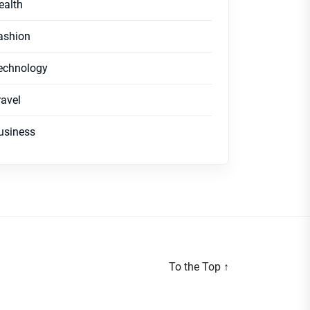
ealth
ashion
echnology
ravel
usiness
To the Top
↑