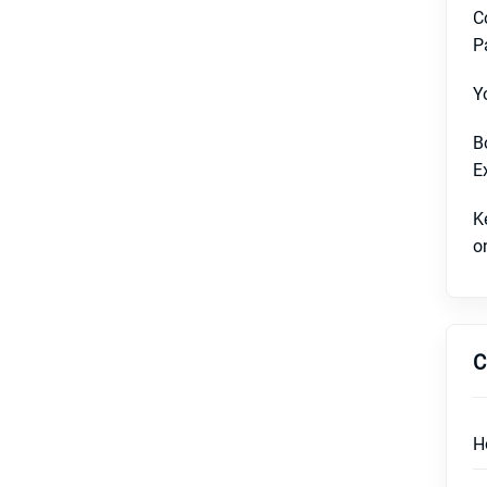
C
P
Y
B
E
K
o
C
H