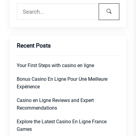
Recent Posts
Your First Steps with casino en ligne
Bonus Casino En Ligne Pour Une Meilleure
Expérience
Casino en Ligne Reviews and Expert
Recommendations
Explore the Latest Casino En Ligne France
Games