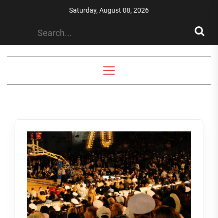
Skip
Saturday, August 08, 2026
to
the
content