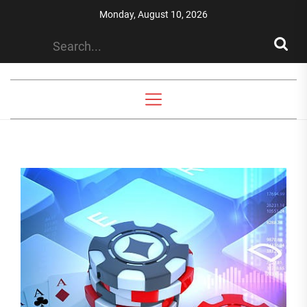
Skip
Monday, August 10, 2026
to
the
content