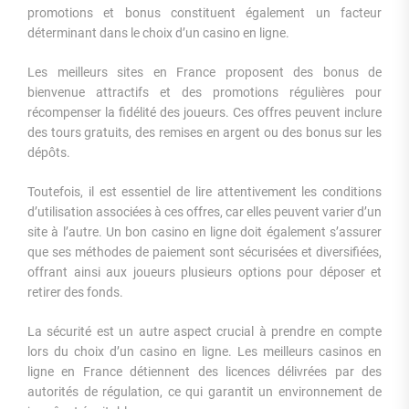
promotions et bonus constituent également un facteur
déterminant dans le choix d’un casino en ligne.
Les meilleurs sites en France proposent des bonus de
bienvenue attractifs et des promotions régulières pour
récompenser la fidélité des joueurs. Ces offres peuvent inclure
des tours gratuits, des remises en argent ou des bonus sur les
dépôts.
Toutefois, il est essentiel de lire attentivement les conditions
d’utilisation associées à ces offres, car elles peuvent varier d’un
site à l’autre. Un bon casino en ligne doit également s’assurer
que ses méthodes de paiement sont sécurisées et diversifiées,
offrant ainsi aux joueurs plusieurs options pour déposer et
retirer des fonds.
La sécurité est un autre aspect crucial à prendre en compte
lors du choix d’un casino en ligne. Les meilleurs casinos en
ligne en France détiennent des licences délivrées par des
autorités de régulation, ce qui garantit un environnement de