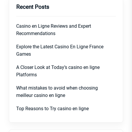
Recent Posts
Casino en Ligne Reviews and Expert
Recommendations
Explore the Latest Casino En Ligne France
Games
A Closer Look at Today’s casino en ligne
Platforms
What mistakes to avoid when choosing
meilleur casino en ligne
Top Reasons to Try casino en ligne