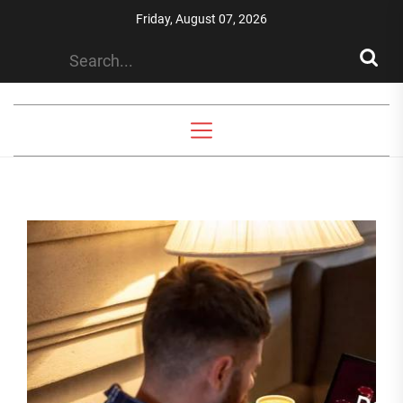
Skip
Friday, August 07, 2026
to
the
content