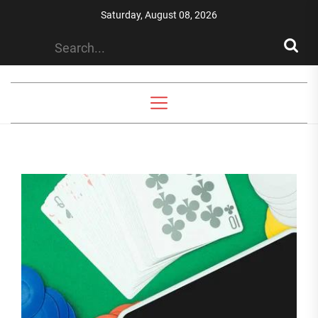
Skip
Saturday, August 08, 2026
to
the
content