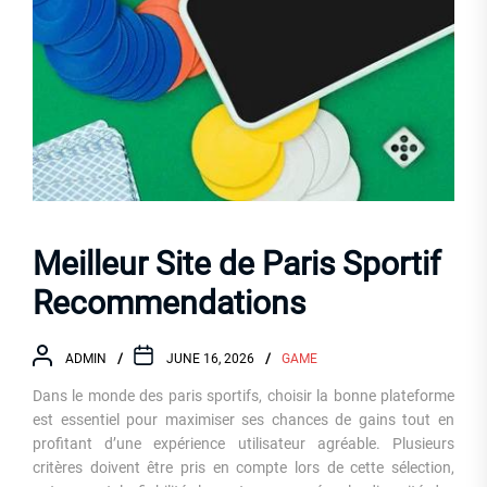
Meilleur Site de Paris Sportif
Recommendations
ADMIN
JUNE 16, 2026
GAME
Dans le monde des paris sportifs, choisir la bonne plateforme
est essentiel pour maximiser ses chances de gains tout en
profitant d’une expérience utilisateur agréable. Plusieurs
critères doivent être pris en compte lors de cette sélection,