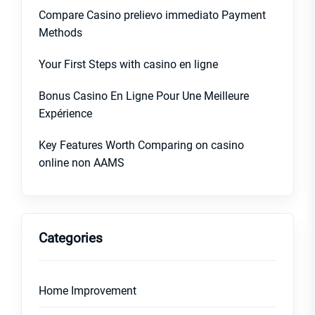
Compare Casino prelievo immediato Payment
Methods
Your First Steps with casino en ligne
Bonus Casino En Ligne Pour Une Meilleure
Expérience
Key Features Worth Comparing on casino
online non AAMS
Categories
Home Improvement