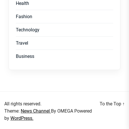
Health
Fashion
Technology
Travel
Business
All rights reserved.
To the Top
↑
Theme:
News Channel
By
OMEGA
Powered
by
WordPress.