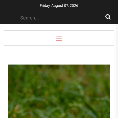
Skip
Friday, August 07, 2026
to
the
content