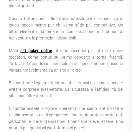
giochi gratuiti.
Questo fattore può influenzare notevolmente l’esperienza di
gioco, specialmente per chi cerca sfide più competitive. Un
altro elemento da tenere in considerazione è il bonus di
benvenuto e le promozioni disponibili.
Molti
siti poker online
offrono incentivi per attrarre nuovi
giocatori, come bonus sul primo deposito e tornei freeroll.
Tuttavia, le condizioni per sbloccare questi bonus possono
variare notevolmente da un sito all’altro.
È importante leggere attentamente i termini e le condizioni per
evitare sorprese inaspettate. La sicurezza e l’affidabilità del
sito sono altresì cruciali.
È fondamentale scegliere operatori che siano autorizzati e
regolamentati da enti competenti. Inoltre, la protezione dei dati
personali e delle transazioni finanziarie deve essere una
priorità per qualsiasi piattaforma di poker.