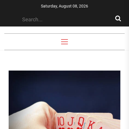
Skip
Saturday, August 08, 2026
to
the
content