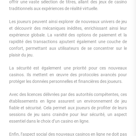
offrir une vaste sélection de titres, allant des jeux de casino
traditionnels aux expériences de réalité virtuelle.
Les joueurs peuvent ainsi explorer de nouveaux univers de jeu
et découvrir des mécaniques inédites, enrichissant ainsi leur
expérience globale. La variété des options de paiement et la
rapidité des transactions ajoutent également une couche de
confort, permettant aux utilisateurs de se concentrer sur le
plaisir du jeu.
La sécurité est également une priorité pour ces nouveaux
casinos. Ils mettent en œuvre des protocoles avancés pour
protéger les données personnelles et financières des joueurs.
Avec des licences délivrées par des autorités compétentes, ces
établissements en ligne assurent un environnement de jeu
fiable et sécurisé. Cela permet aux joueurs de profiter de leurs
sessions de jeu sans craindre pour leur sécurité, un aspect
essentiel dans le choix d’un casino en ligne.
Enfin, l’aspect social des nouveaux casinos en ligne ne doit pas