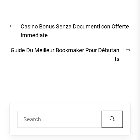
Post
Previous
Casino Bonus Senza Documenti con Offerte
navigation
post:
Immediate
Nex
Guide Du Meilleur Bookmaker Pour Débutan
post
ts