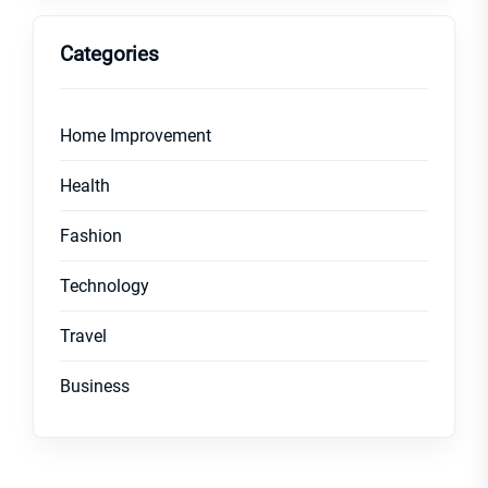
Categories
Home Improvement
Health
Fashion
Technology
Travel
Business