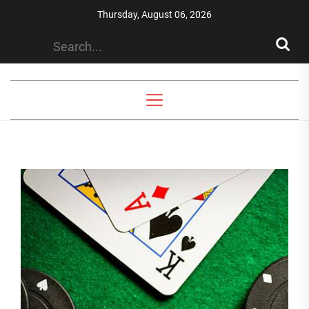
Skip
Thursday, August 06, 2026
to
the
content