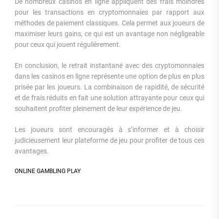
De nombreux casinos en ligne appliquent des frais moindres
pour les transactions en cryptomonnaies par rapport aux
méthodes de paiement classiques. Cela permet aux joueurs de
maximiser leurs gains, ce qui est un avantage non négligeable
pour ceux qui jouent régulièrement.
En conclusion, le retrait instantané avec des cryptomonnaies
dans les casinos en ligne représente une option de plus en plus
prisée par les joueurs. La combinaison de rapidité, de sécurité
et de frais réduits en fait une solution attrayante pour ceux qui
souhaitent profiter pleinement de leur expérience de jeu.
Les joueurs sont encouragés à s’informer et à choisir
judicieusement leur plateforme de jeu pour profiter de tous ces
avantages.
ONLINE GAMBLING PLAY