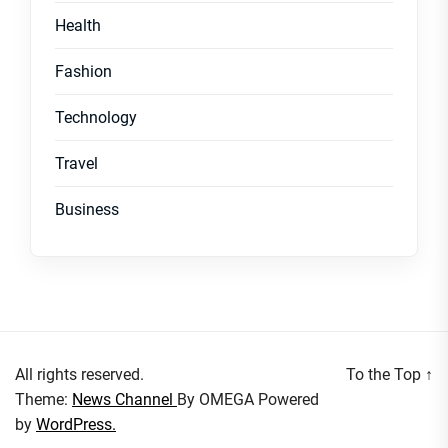
Health
Fashion
Technology
Travel
Business
All rights reserved.
To the Top
↑
Theme:
News Channel
By
OMEGA
Powered
by
WordPress.