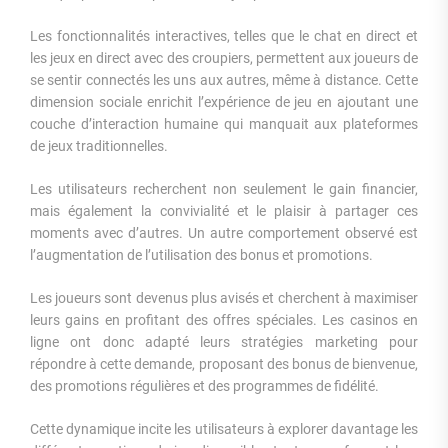
Les fonctionnalités interactives, telles que le chat en direct et
les jeux en direct avec des croupiers, permettent aux joueurs de
se sentir connectés les uns aux autres, même à distance. Cette
dimension sociale enrichit l’expérience de jeu en ajoutant une
couche d’interaction humaine qui manquait aux plateformes
de jeux traditionnelles.
Les utilisateurs recherchent non seulement le gain financier,
mais également la convivialité et le plaisir à partager ces
moments avec d’autres. Un autre comportement observé est
l’augmentation de l’utilisation des bonus et promotions.
Les joueurs sont devenus plus avisés et cherchent à maximiser
leurs gains en profitant des offres spéciales. Les casinos en
ligne ont donc adapté leurs stratégies marketing pour
répondre à cette demande, proposant des bonus de bienvenue,
des promotions régulières et des programmes de fidélité.
Cette dynamique incite les utilisateurs à explorer davantage les