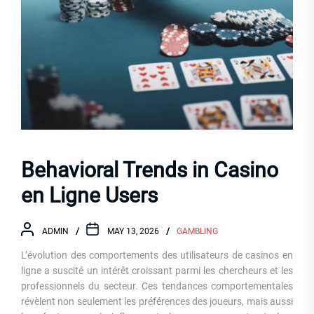
Behavioral Trends in Casino
en Ligne Users
ADMIN
MAY 13, 2026
GAMBLING
L’évolution des comportements des utilisateurs de casinos en
ligne a suscité un intérêt croissant parmi les chercheurs et les
professionnels du secteur. Ces tendances comportementales
révèlent non seulement les préférences des joueurs, mais aussi